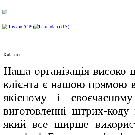
Клієнти
Наша організація високо ці
клієнта є нашою прямою в
якісному і своєчасном
виготовленні штрих-коду 
який все ширше використ