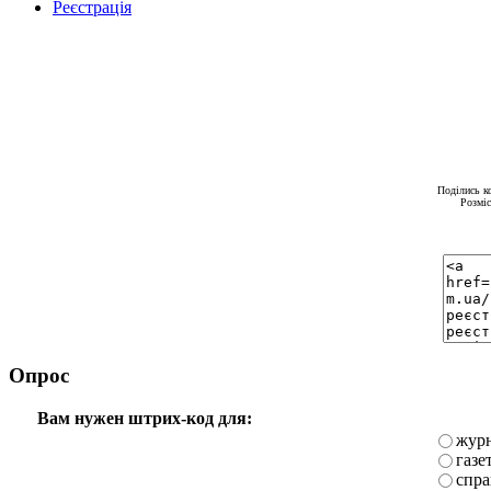
Реєстрація
Поділись к
Розміс
Опрос
Вам нужен штрих-код для:
жур
газе
спра