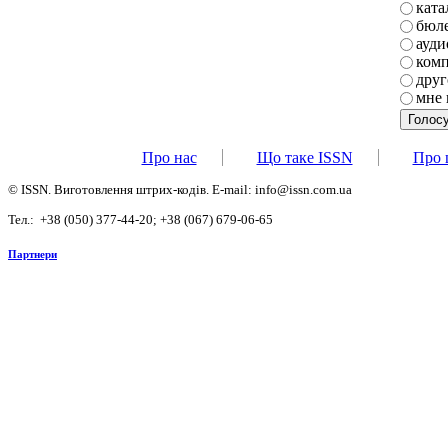
ката
бюле
ауди
комп
друг
мне 
Про нас
Що таке ISSN
Про 
©
ISSN. Виготовлення штрих-кодів.
E-mail: info@issn.com.ua
Тел.:
+38 (050) 377-44-20;
+38 (067) 679-06-65
Партнери